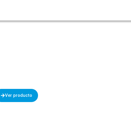
trumentos
Aplicaciones
Soporte T�cnico
Blog
Analizador de
esfibrilador
ADEF-ELCP1100
Ver producto