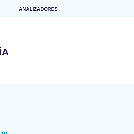
ANALIZADORES
ÍA
erú